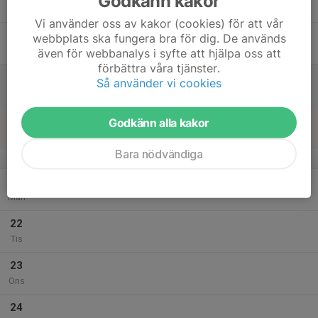
Godkänn kakor
Tor
Vi använder oss av kakor (cookies) för att vår
18
webbplats ska fungera bra för dig. De används
Fre
även för webbanalys i syfte att hjälpa oss att
förbättra våra tjänster.
19
Så använder vi cookies
Lör
20
Godkänn alla kakor
Sön
Bara nödvändiga
v.39
21
Mån
22
Tis
23
Ons
24