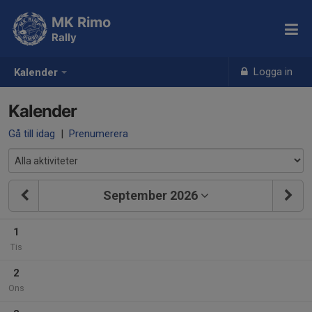
MK Rimo
Rally
Logga in
Kalender
Kalender
Gå till idag
|
Prenumerera
September 2026
1
Tis
2
Ons