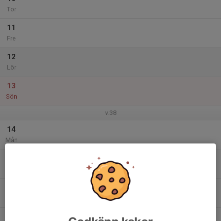
Tor
11
Fre
12
Lör
13
Sön
v.38
14
Mån
15
Tis
16
Ons
17