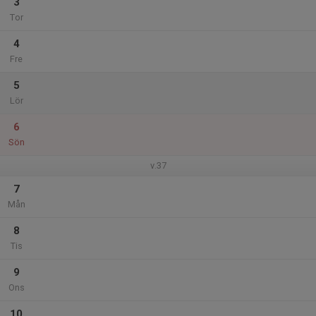
3
Tor
4
Fre
5
Lör
6
Sön
v.37
7
Mån
8
Tis
9
Ons
10