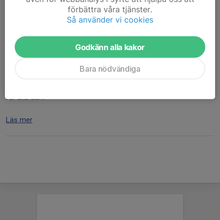
förbättra våra tjänster.
Så använder vi cookies
Du vet väl om att du kan ha din Endurolicens hos MK RIMO? i
Godkänn alla kakor
dagsläget är dom två stycken som har det plockat ut den, men
dom blir gärna fler!
Bara nödvändiga
Det finns tyvärr ingen möjlighet till egen slinga att träna på utan
får åka där...
Läs mer