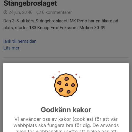
Stångebroslaget
24 jun, 20:46
0 kommentarer
Den 3-5 juli körs Stångebroslaget! MK Rimo har en åkare på
plats, startnr 183 Knapp Emil Eriksson i Motion 30-39
länk till hemsidan
Läs mer
MK Rimo Enduro
26 jun 2025
0 kommentarer
Godkänn kakor
Vi använder oss av kakor (cookies) för att vår
webbplats ska fungera bra för dig. De används
även för webbanalys i syfte att hjälpa oss att