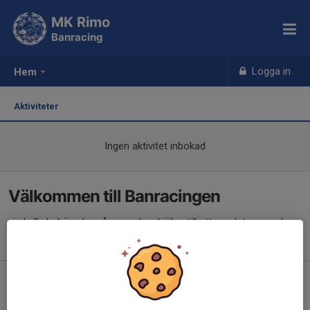
MK Rimo
Banracing
Logga in
Hem
Aktiviteter
Ingen aktivitet inbokad
Välkommen till Banracingen
vi skulle behöva ha nån som kan hjälpa till att uppdatera om hur
det går för vår sektion, är det du?
maila