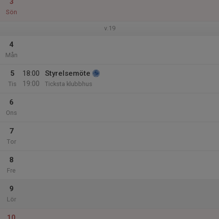
3
Sön
v.19
4
Mån
5
18:00
Styrelsemöte
19:00
Tis
Ticksta klubbhus
6
Ons
7
Tor
8
Fre
9
Lör
10