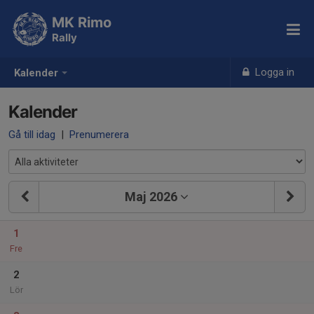
MK Rimo
Rally
Logga in
Kalender
Kalender
Gå till idag
|
Prenumerera
Maj 2026
1
Fre
2
Lör