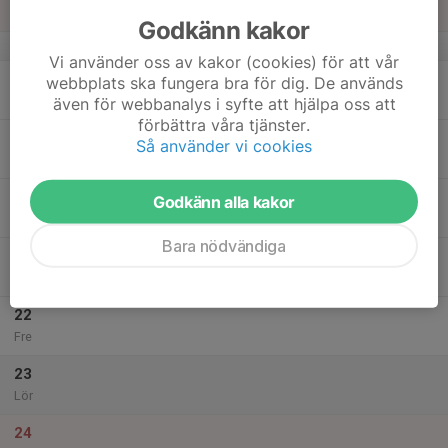
Sön
Godkänn kakor
v.21
Vi använder oss av kakor (cookies) för att vår
18
webbplats ska fungera bra för dig. De används
Mån
även för webbanalys i syfte att hjälpa oss att
förbättra våra tjänster.
19
Så använder vi cookies
Tis
20
Godkänn alla kakor
Ons
Bara nödvändiga
21
Tor
22
Fre
23
Lör
24