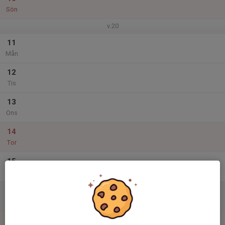
Sön
v.20
11
Mån
12
Tis
13
Ons
14
Tor
15
Fre
16
Lör
17