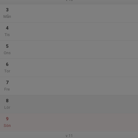
3
Mån
4
Tis
5
Ons
6
Tor
7
Fre
8
Lör
9
Sön
v.11