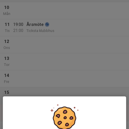
10
Mån
11
19:00
Årsmöte
21:00
Tis
Ticksta klubbhus
12
Ons
13
Tor
14
Fre
15
Lör
16
Sön
v.12