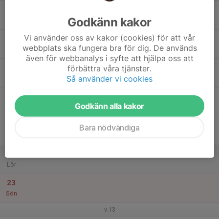
17
Godkänn kakor
Mån
Vi använder oss av kakor (cookies) för att vår
18
webbplats ska fungera bra för dig. De används
Tis
även för webbanalys i syfte att hjälpa oss att
19
förbättra våra tjänster.
Så använder vi cookies
Ons
20
Godkänn alla kakor
Tor
21
Bara nödvändiga
Fre
22
Lör
23
Sön
v.13