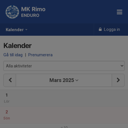
MK Rimo
ENDURO
Logga in
Kalender
Kalender
Gå till idag
|
Prenumerera
Mars 2025
1
Lör
2
Sön
v.10