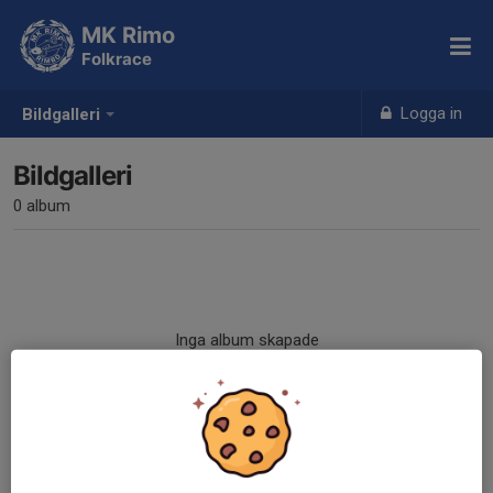
MK Rimo
Folkrace
Logga in
Bildgalleri
Bildgalleri
0 album
Inga album skapade