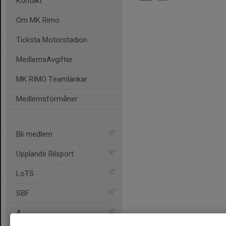
Kontakt
Om MK Rimo
Ticksta Motorstadion
MedlemsAvgifter
MK RIMO Teamlänkar
Medlemsförmåner
Bli medlem
Upplands Bilsport
LoTS
SBF
A